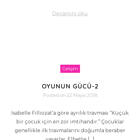
Devamını oku
Gelişim
OYUNUN GÜCÜ-2
Posted on
22 Mayıs 2018
Isabelle Filliozat’a göre ayrılık travması “Küçük
bir çocuk için en zor imtihandır.” Çocuklar
genellikle ilk travmalarını doğumla beraber
yaşarlar. Elbette […]