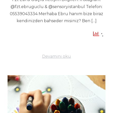
@fzt.ebruguclu & @sensoryistanbul Telefon:
05539043334 Merhaba Ebru hanım bize biraz
kendinizden bahseder misiniz? Ben […]
Devamını oku