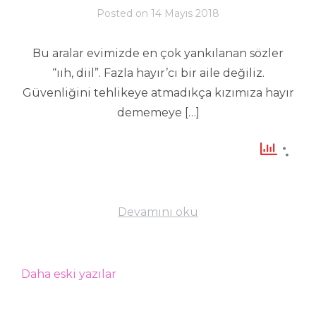
Posted on
14 Mayıs 2018
Bu aralar evimizde en çok yankılanan sözler
“ııh, diil”. Fazla hayır’cı bir aile değiliz.
Güvenliğini tehlikeye atmadıkça kızımıza hayır
dememeye […]
Devamını oku
Yazı
Daha eski yazılar
dolaşımı