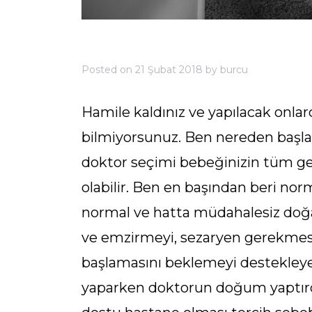
Posted on
21 Şubat 2018
by
burcu
Hamile kaldınız ve yapılacak onlar
bilmiyorsunuz. Ben nereden başla
doktor seçimi bebeğinizin tüm ge
olabilir. Ben en başından beri no
normal ve hatta müdahalesiz do
ve emzirmeyi, sezaryen gerekm
başlamasını beklemeyi destekleyen
yaparken doktorun doğum yaptırd