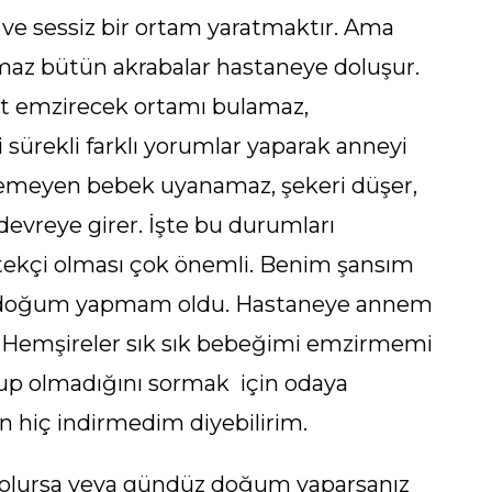
n ve sessiz bir ortam yaratmaktır. Ama
az bütün akrabalar hastaneye doluşur.
hat emzirecek ortamı bulamaz,
 sürekli farklı yorumlar yaparak anneyi
enemeyen bebek uyanamaz, şekeri düşer,
devreye girer. İşte bu durumları
stekçi olması çok önemli. Benim şansım
ı doğum yapmam oldu. Hastaneye annem
 Hemşireler sık sık bebeğimi emzirmemi
up olmadığını sormak için odaya
 hiç indirmedim diyebilirim.
olursa veya gündüz doğum yaparsanız