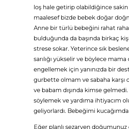
loş hale getirip olabildiğince saki
maalesef bizde bebek doğar doğm
Anne bir türlü bebeğini rahat ra
bulduğunda da başında birkaç kişi
strese sokar. Yeterince sık besl
sarılığı yükselir ve böylece mama 
engellemek için yanınızda bir de
gurbette olmam ve sabaha karş
ve babam dışında kimse gelmedi.
söylemek ve yardıma ihtiyacım ol
geliyorlardı. Bebeğimi kucağımdan
Eğer planlı sezaryen doğumunuz 