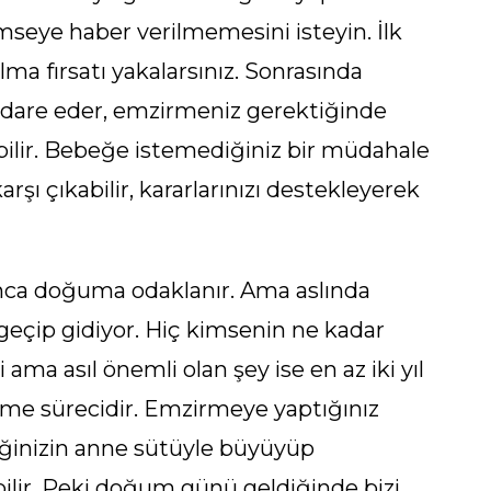
seye haber verilmemesini isteyin. İlk
lma fırsatı yakalarsınız. Sonrasında
n idare eder, emzirmeniz gerektiğinde
tebilir. Bebeğe istemediğiniz bir müdahale
arşı çıkabilir, kararlarınızı destekleyerek
nca doğuma odaklanır. Ama aslında
 geçip gidiyor. Hiç kimsenin ne kadar
a asıl önemli olan şey ise en az iki yıl
e sürecidir. Emzirmeye yaptığınız
beğinizin anne sütüyle büyüyüp
bilir. Peki doğum günü geldiğinde bizi